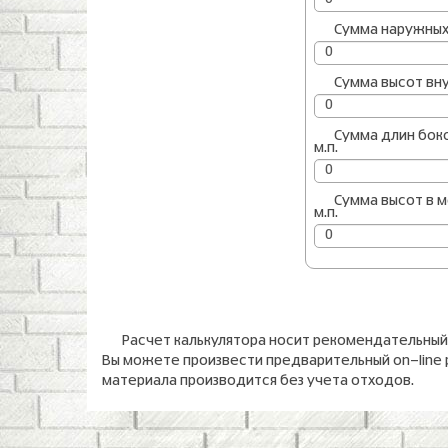
Сумма наружных у
Сумма высот внут
Сумма длин бок
м.п.
Сумма высот в м
м.п.
Расчет калькулятора носит рекомендательный
Вы можете произвести предварительный on-line 
материала производится без учета отходов.