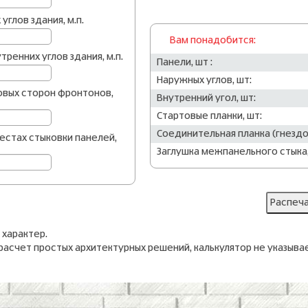
глов здания, м.п.
Вам понадобится:
ренних углов здания, м.п.
Панели, шт :
Наружных углов, шт:
овых сторон фронтонов,
Внутренний угол, шт:
Стартовые планки, шт:
Соединительная планка (гнездо)
естах стыковки панелей,
Заглушка межпанельного стыка,
 характер.
расчет простых архитектурных решений, калькулятор не указыва