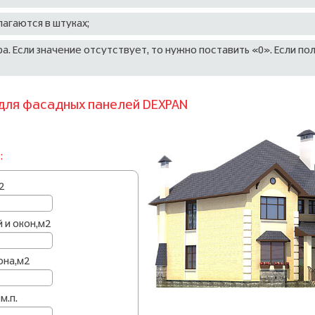
агаются в штуках;
а. Если значение отсутствует, то нужно поставить «0». Если по
для фасадных панелей DEXPAN
:
2
 и окон,м2
она,м2
м.п.