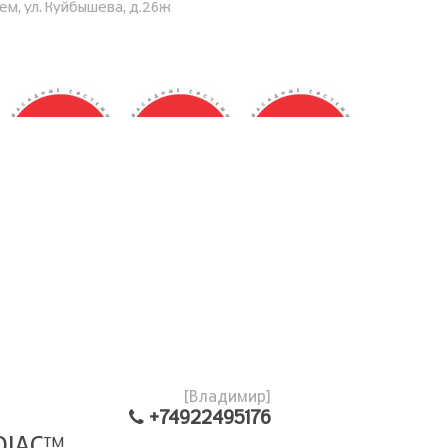
дем, ул. Куйбышева, д.26ж
[Владимир]
+74922495176
DIAC
TM