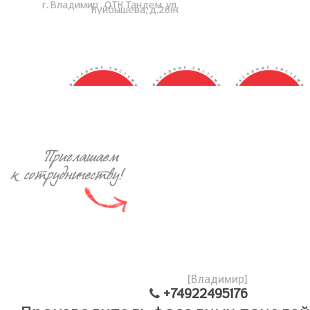
г. Владимир , ОТК Тандем, ул.
Куйбышева, д.26ж
ZODIAC
[Владимир]
+74922495176